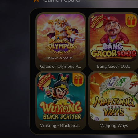
Gates of Olympus POP
Bang Gacor 1000
Wukong - Black Scatter
Mahjong Ways