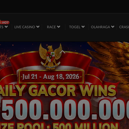
TS
LIVE CASINO
RACE
TOGEL
OLAHRAGA
CRAS