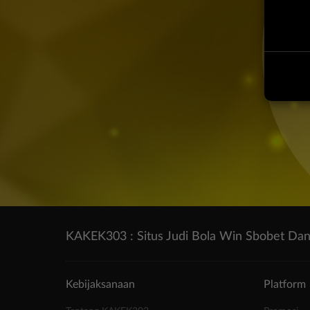
KAKEK303 : Situs Judi Bola Win Sbobet Dan
Kebijaksanaan
Platform