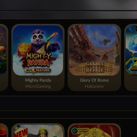
Mighty Panda
Glory Of Rome
MicroGaming
Habanero