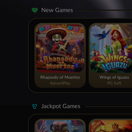
New Games
Rhapsody of Muertos
Wings of Iguazu
AdvantPlay
PG Soft
Jackpot Games