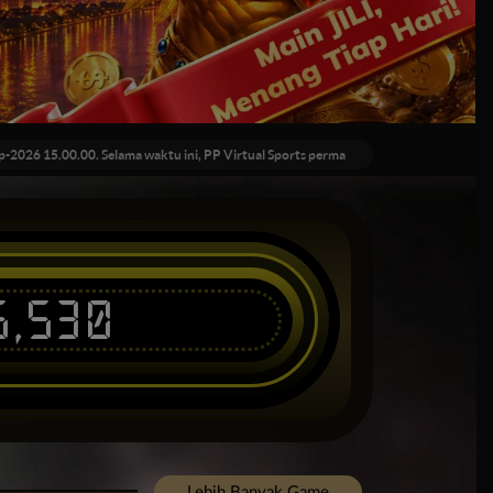
00.00. Selama waktu ini, PP Virtual Sports permainan tidak akan tersedia. Kami m
6,886
Lebih Banyak Game