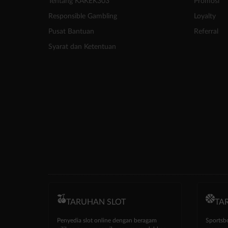
Tentang KAKEK303
Promosi
Responsible Gambling
Loyalty
Pusat Bantuan
Referral
Syarat dan Ketentuan
TARUHAN SLOT
TA
Penyedia slot online dengan beragam
Sportsb