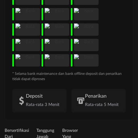
* Selama bank maintenance dan bank offline deposit dan penarikan
tidak dapat diproses
Deposit
Penarikan
Rata-rata 3 Menit
Rata-rata 5 Menit
Bersertifikasi
Tanggung
Browser
Dari
Jawab
Yang