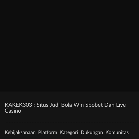
KAKEK303 : Situs Judi Bola Win Sbobet Dan Live
Casino
Kebijaksanaan
Platform
Kategori
Dukungan
Komunitas