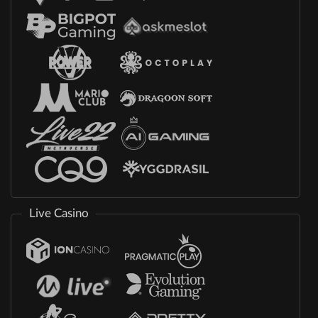
Live Casino