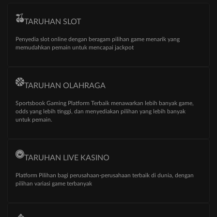
TARUHAN SLOT
Penyedia slot online dengan beragam pilihan game menarik yang
memudahkan pemain untuk mencapai jackpot
TARUHAN OLAHRAGA
Sportsbook Gaming Platform Terbaik menawarkan lebih banyak game,
odds yang lebih tinggi, dan menyediakan pilihan yang lebih banyak
untuk pemain.
TARUHAN LIVE KASINO
Platform Pilihan bagi perusahaan-perusahaan terbaik di dunia, dengan
pilihan variasi game terbanyak