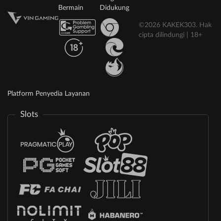
Bermain
Didukung
©2026 KAKEK303. Hak
cipta dilindungi | 18+
Platform Penyedia Layanan
Slots