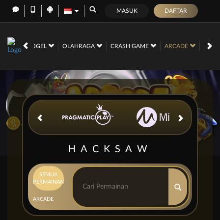
MASUK
DAFTAR
RACE
TOGEL
OLAHRAGA
CRASH GAME
ARCADE
POK
HACKSAW
SEMUA
PERMAINAN
ARCADE