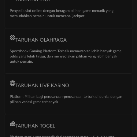
Penyedia slot online dengan beragam pilihan game menarik yang
memudahkan pemain untuk mencapai jackpot
TARUHAN OLAHRAGA
Sportsbook Gaming Platform Terbaik menawarkan lebih banyak game,
odds yang lebih tinggi, dan menyediakan pilihan yang lebih banyak
untuk pemain.
TARUHAN LIVE KASINO
Platform Pilihan bagi perusahaan-perusahaan terbaik di dunia, dengan
pilihan variasi game terbanyak
TARUHAN TOGEL
Platform togel yang menarik dari perusahan terbaik di dunia yang