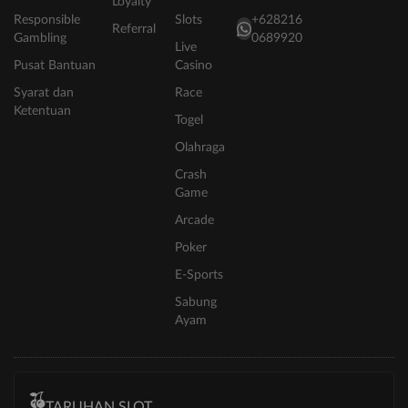
Loyalty
Responsible
Slots
+628216
Referral
Gambling
0689920
Live
Pusat Bantuan
Casino
Syarat dan
Race
Ketentuan
Togel
Olahraga
Crash
Game
Arcade
Poker
E-Sports
Sabung
Ayam
TARUHAN SLOT