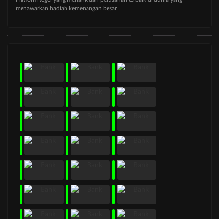
menawarkan hadiah kemenangan besar