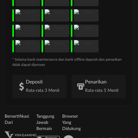
* Selama bank maintenance dan bank offline deposit dan penarikan
tidak dapat diproses
Deposit
Penarikan
Rata-rata 3 Menit
Rata-rata 5 Menit
Bersertifikasi
Tanggung
Browser
Dari
Jawab
Yang
Bermain
Didukung