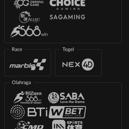
Race
Togel
Olahraga